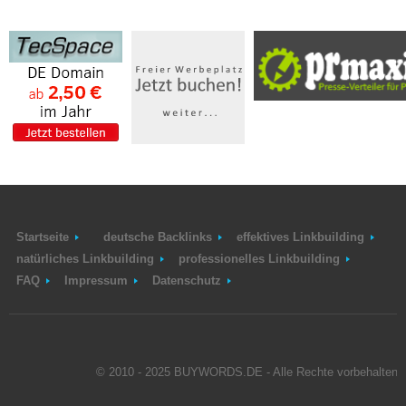
Startseite
deutsche Backlinks
effektives Linkbuilding
natürliches Linkbuilding
professionelles Linkbuilding
FAQ
Impressum
Datenschutz
© 2010 - 2025 BUYWORDS.DE - Alle Rechte vorbehalten