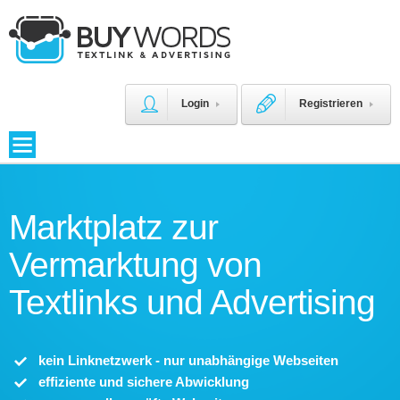
Login
Registrieren
Marktplatz zur
Vermarktung von
Textlinks und Advertising
kein Linknetzwerk - nur unabhängige Webseiten
effiziente und sichere Abwicklung