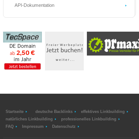
API-Dokumentation
Startseite
deutsche Backlinks
effektives Linkbuilding
natürliches Linkbuilding
professionelles Linkbuilding
FAQ
Impressum
Datenschutz